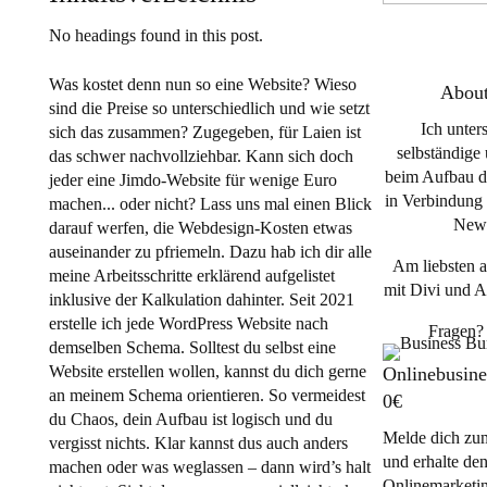
No headings found in this post.
Was kostet denn nun so eine Website? Wieso
Abou
sind die Preise so unterschiedlich und wie setzt
Ich unter
sich das zusammen? Zugegeben, für Laien ist
selbständige
das schwer nachvollziehbar. Kann sich doch
beim Aufbau di
jeder eine Jimdo-Website für wenige Euro
in Verbindung
machen... oder nicht? Lass uns mal einen Blick
News
darauf werfen, die Webdesign-Kosten etwas
auseinander zu pfriemeln. Dazu hab ich dir alle
Am liebsten a
meine Arbeitsschritte erklärend aufgelistet
mit Divi und 
inklusive der Kalkulation dahinter. Seit 2021
erstelle ich jede WordPress Website nach
Fragen?
demselben Schema. Solltest du selbst eine
Website erstellen wollen, kannst du dich gerne
Onlinebusine
an meinem Schema orientieren. So vermeidest
0€
du Chaos, dein Aufbau ist logisch und du
Melde dich zu
vergisst nichts. Klar kannst dus auch anders
und erhalte de
machen oder was weglassen – dann wird’s halt
Onlinemarketin