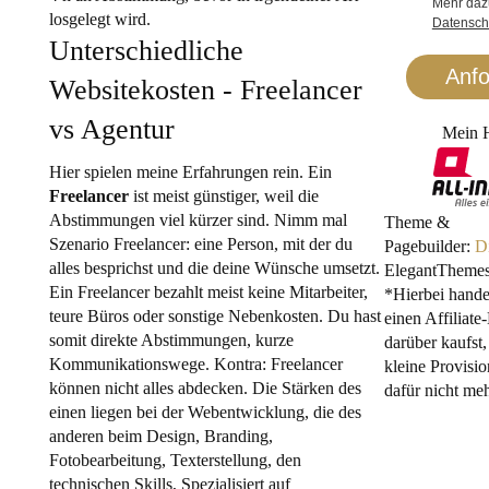
Mehr daz
losgelegt wird.
Datensch
Unterschiedliche
Anfo
Websitekosten - Freelancer
vs Agentur
Mein 
Hier spielen meine Erfahrungen rein. Ein
Freelancer
ist meist günstiger, weil die
Abstimmungen viel kürzer sind. Nimm mal
Theme &
Szenario Freelancer: eine Person, mit der du
Pagebuilder:
D
alles besprichst und die deine Wünsche umsetzt.
ElegantTheme
Ein Freelancer bezahlt meist keine Mitarbeiter,
*Hierbei hande
teure Büros oder sonstige Nebenkosten. Du hast
einen Affiliat
somit direkte Abstimmungen, kurze
darüber kaufst,
Kommunikationswege. Kontra: Freelancer
kleine Provisio
können nicht alles abdecken. Die Stärken des
dafür nicht meh
einen liegen bei der Webentwicklung, die des
anderen beim Design, Branding,
Fotobearbeitung, Texterstellung, den
technischen Skills, Spezialisiert auf