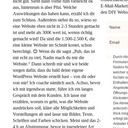
nicht gut. Sieht dann vorne rum vielleicht ok
E-Mail-Market
aus, hintenrum is aber Pfui. Welche
den DIY Websi
Auswirkungen das haben kann, erzähl ich dir
zum Schluss. Außerdem siehst du so, wieso so
eine Website eben nicht in 2-3 Stunden gemacht
ist und mehr als 300€ wert ist, wenns richtig
gemacht wird! Da sind die 1.500-2.500 €, die
eine kleine Website im Schnitt kostet, schon
berechtigt. 😊 Wenn du dir sagst „Puh, das ist
Durch Ab
mir echt zu viel, Nadin mach du mir die
Formulars
Website.“ Dann schreib mir und wir beide
Nadins Ne
sorgen dafür, dass du bald deine eigene
welcher s
WordPress Website erstellt hast – von dir oder
6x/Jahr e
von mir! Ich coache nämlich auch. Achso, bevor
Enthalten
Angebote
ich mit irgendwas starte, führe ich ein langes
Öffnungs
Gespräch mit dem Kunden. Ich lasse mir
Klickraten
erzählen, worum es geht, was die Website
Die Abme
ausdrücken soll, kläre alle Möglichkeiten und
jederzeit
Klick mög
Vorstellungen ab und lasse mir Bilder, Texte,
erfolgt ü
Schriften und Farben schicken. Meist sind das 2-
Anbieter 
4 h an Abstimmung, bevor in irgendeiner Art