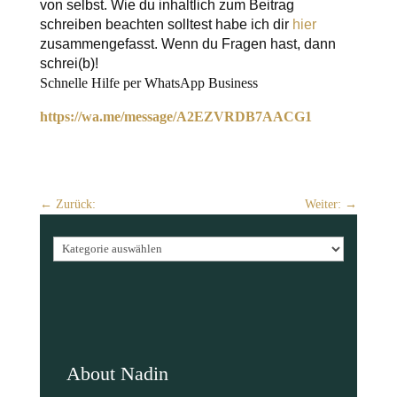
von selbst. Wie du inhaltlich zum Beitrag
schreiben beachten solltest habe ich dir
hier
zusammengefasst. Wenn du Fragen hast, dann
schrei(b)!
Schnelle Hilfe per WhatsApp Business
https://wa.me/message/A2EZVRDB7AACG1
←
Zurück:
Weiter:
→
Kategorien
About Nadin