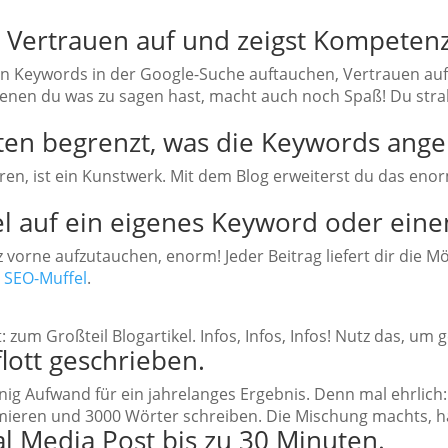
el Vertrauen auf und zeigst Kompetenz
hen Keywords in der Google-Suche auftauchen, Vertrauen au
denen du was zu sagen hast, macht auch noch Spaß! Du strah
ten begrenzt, was die Keywords ange
ren, ist ein Kunstwerk. Mit dem Blog erweiterst du das en
el auf ein eigenes Keyword oder eine
vorne aufzutauchen, enorm! Jeder Beitrag liefert dir die M
r SEO-Muffel
.
 zum Großteil Blogartikel. Infos, Infos, Infos! Nutz das, um
 flott geschrieben.
nig Aufwand für ein jahrelanges Ergebnis. Denn mal ehrlich: 
timieren und 3000 Wörter schreiben. Die Mischung machts, 
al Media Post bis zu 30 Minuten.