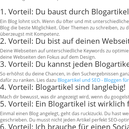
1. Vorteil: Du baust durch Blogartik
Ein Blog lohnt sich. Wenn du öfter und mit unterschiedlic
Blog die beste Möglichkeit. Über Themen zu schreiben, zu 
überzeugst mit Kompetenz.
2.
Vorteil:
Du bist auf deinen Websei
Deine Webseiten auf unterschiedliche Keywords zu optimie
deine Webseiten den Fokus auf dem Design.
3.
Vorteil:
Du kannst jeden Blogartik
So erhöhst du deine Chancen, in den Suchergebnissen ganz 
dafür zu ranken.
Lies dazu
Blogartikel und SEO - Bloggen fü
4.
Vorteil:
Blogartikel sind langlebig!
Mach dir bewusst, was dir angezeigt wird, wenn du googelst:
5.
Vorteil:
Ein Blogartikel ist wirklich
Einmal einen Blog angelegt, geht das ruckizucki. Du hast we
geschrieben. Du musst nicht jeden Artikel perfekt SEO-op
6.
Vorteil:
Ich brauche für einen Soci