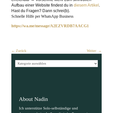
Aufbau einer Website findest du in
diesem Artikel
.
Hast du Fragen? Dann schrei(b).
Schnelle Hilfe per WhatsApp Business
https://wa.me/message/A2EZVRDB7AACG1
←
Zurück:
Weiter:
→
Kategorien
About Nadin
Ich unterstütze Solo-selbständige und