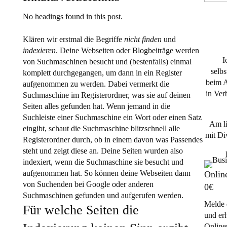
No headings found in this post.
Klären wir erstmal die Begriffe
nicht finden
und
indexieren
. Deine Webseiten oder Blogbeiträge werden
I
von Suchmaschinen besucht und (bestenfalls) einmal
selb
komplett durchgegangen, um dann in ein Register
beim A
aufgenommen zu werden. Dabei vermerkt die
in Ver
Suchmaschine im Registerordner, was sie auf deinen
Seiten alles gefunden hat. Wenn jemand in die
Suchleiste einer Suchmaschine ein Wort oder einen Satz
Am li
eingibt, schaut die Suchmaschine blitzschnell alle
mit Di
Registerordner durch, ob in einem davon was Passendes
steht und zeigt diese an. Deine Seiten wurden also
indexiert, wenn die Suchmaschine sie besucht und
aufgenommen hat. So können deine Webseiten dann
Onlin
von Suchenden bei Google oder anderen
0€
Suchmaschinen gefunden und aufgerufen werden.
Melde 
Für welche Seiten die
und er
Online