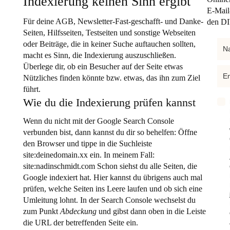
Indexierung keinen Sinn ergibt
E-Mail
Für deine AGB, Newsletter-Fast-geschafft- und Danke-
den DI
Seiten, Hilfsseiten, Testseiten und sonstige Webseiten
oder Beiträge, die in keiner Suche auftauchen sollten,
macht es Sinn, die Indexierung auszuschließen.
Überlege dir, ob ein Besucher auf der Seite etwas
Nützliches finden könnte bzw. etwas, das ihn zum Ziel
führt.
Wie du die Indexierung prüfen kannst
Wenn du nicht mit der Google Search Console
verbunden bist, dann kannst du dir so behelfen: Öffne
den Browser und tippe in die Suchleiste
site:deinedomain.xx ein. In meinem Fall:
site:nadinschmidt.com Schon siehst du alle Seiten, die
Google indexiert hat. Hier kannst du übrigens auch mal
prüfen, welche Seiten ins Leere laufen und ob sich eine
Umleitung lohnt. In der Search Console wechselst du
zum Punkt
Abdeckung
und gibst dann oben in die Leiste
die URL der betreffenden Seite ein.